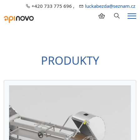
+420 733 775 696 ,
luckabezda@seznam.cz
Hledání
Me
PRODUKTY