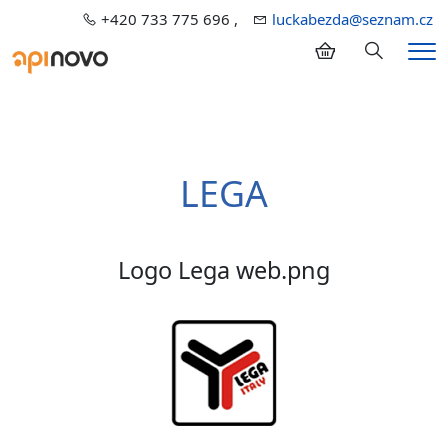
+420 733 775 696 ,
luckabezda@seznam.cz
Hledání
Me
LEGA
Logo Lega web.png