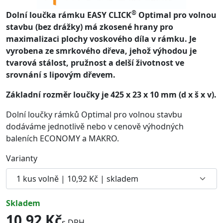
®
Dolní loučka rámku EASY CLICK
Optimal pro volnou
stavbu (bez drážky) má zkosené hrany pro
maximalizaci plochy voskového díla v rámku. Je
vyrobena ze smrkového dřeva, jehož výhodou je
tvarová stálost, pružnost a delší životnost ve
srovnání s lipovým dřevem.
Základní rozměr loučky je 425 x 23 x 10 mm (d x š x v).
Dolní loučky rámků Optimal pro volnou stavbu
dodáváme jednotlivě nebo v cenově výhodných
baleních ECONOMY a MAKRO.
Varianty
skladem
10,92 Kč
s DPH