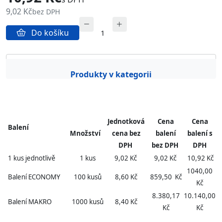
9,02 Kč
bez DPH
Do košíku
Popis produktu
Obrázky
Produkty v kategorii
Jednotková
Cena
Cena
Balení
Množství
cena bez
balení
balení s
DPH
bez DPH
DPH
1 kus jednotlivě
1 kus
9,02 Kč
9,02 Kč
10,92 Kč
1040,00
Balení ECONOMY
100 kusů
8,60 Kč
859,50 Kč
Kč
8.380,17
10.140,00
Balení MAKRO
1000 kusů
8,40 Kč
Kč
Kč