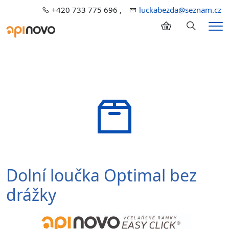
+420 733 775 696 ,
luckabezda@seznam.cz
Hledání
Me
Dolní loučka Optimal bez
drážky