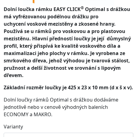
®
Dolní loučka rámku EASY CLICK
Optimal s drážkou
má vyfrézovanou podélnou drážku pro
uchycení voskové mezistěny a zkosené hrany.
Používá se u rámků pro voskovou a pro plastovou
mezistěnu. Hlavní předností loučky je její důmyslný
profil, který přispívá ke kvalitě voskového díla a
maximalizaci jeho plochy v rámku. Je vyrobena ze
smrkového dřeva, jehož výhodou je tvarová stálost,
pružnost a delší životnost ve srovnání s lipovým
dřevem.
Základní rozměr loučky je 425 x 23 x 10 mm (d x š x v).
Dolní loučky rámků Optimal s drážkou dodáváme
jednotlivě nebo v cenově výhodných baleních
ECONOMY a MAKRO.
Varianty