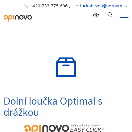
+420 733 775 696 ,
luckabezda@seznam.cz
Hledání
Me
Dolní loučka Optimal s
drážkou