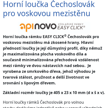
Horní loučka Čechoslovák
pro voskovou mezistěnu
®
Horní loučka rámku EASY CLICK
Čechoslovák pro
voskovou mezistěnu má zkosené hrany. Hlavní
předností loučky je její důmyslný profil, díky němuž
je maximalizována plocha voskového díla a
současně minimalizována přechodová vzdálenost
mezi rámky ve dvou nástavcích nad sebou. Je
vyrobena ze smrkového dřeva, jehož výhodou je
tvarová stálost, pružnost a delší životnost ve
srovnání s lipovým dřevem.
Základní rozměr loučky je 405 x 23 x 10 mm (d x š x v).
Horní loučky rámků Čechoslovák pro volnou
stavbu dodáváme jednotlivě nebo v cenově výhodných