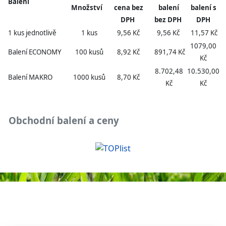
Balení
Množství
cena bez
balení
balení s
DPH
bez DPH
DPH
1 kus jednotlivě
1 kus
9,56 Kč
9,56 Kč
11,57 Kč
1079,00
Balení ECONOMY
100 kusů
8,92 Kč
891,74 Kč
Kč
8.702,48
10.530,00
Balení MAKRO
1000 kusů
8,70 Kč
Kč
Kč
Obchodní balení a ceny