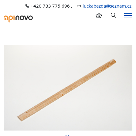
+420 733 775 696 ,
luckabezda@seznam.cz
Hledání
Me